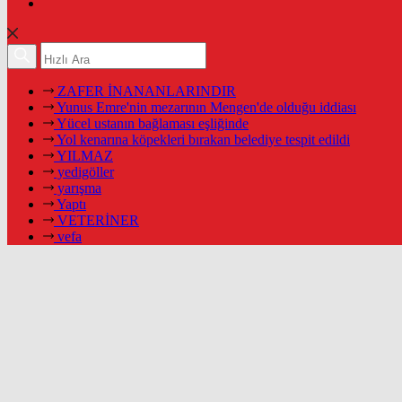
ZAFER İNANANLARINDIR
Yunus Emre'nin mezarının Mengen'de olduğu iddiası
Yücel ustanın bağlaması eşliğinde
Yol kenarına köpekleri bırakan belediye tespit edildi
YILMAZ
yedigöller
yarışma
Yaptı
VETERİNER
vefa