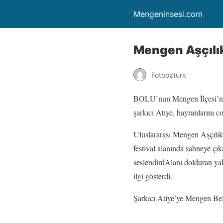
Mengeninsesi.com
Mengen Aşçılık
Fotoozturk
BOLU’nun Mengen İlçesi’nde
şarkıcı Atiye, hayranlarını c
Uluslararası Mengen Aşçılık 
festival alanında sahneye çık
seslendirdAlanı dolduran yakl
ilgi gösterdi.
Şarkıcı Atiye’ye Mengen Bel