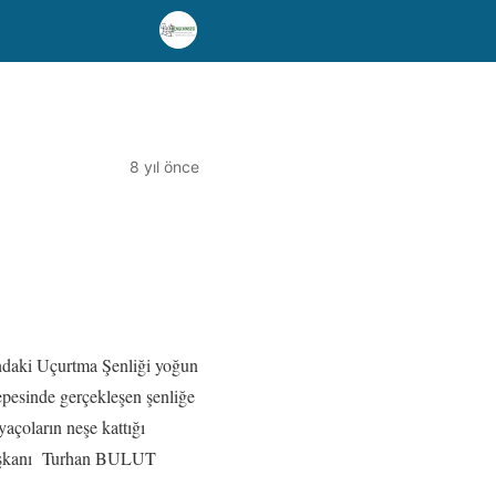
8 yıl önce
ndaki Uçurtma Şenliği yoğun
tepesinde gerçekleşen şenliğe
açoların neşe kattığı
e Başkanı Turhan BULUT