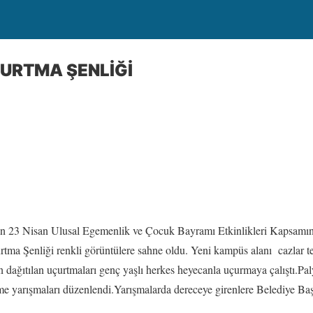
URTMA ŞENLİĞİ
an 23 Nisan Ulusal Egemenlik ve Çocuk Bayramı Etkinlikleri Kapsamı
çurtma Şenliği renkli görüntülere sahne oldu. Yeni kampüs alanı cazlar 
 dağıtılan uçurtmaları genç yaşlı herkes heyecanla uçurmaya çalıştı.Paly
ekme yarışmaları düzenlendi.Yarışmalarda dereceye girenlere Belediy