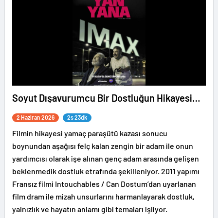
Soyut Dışavurumcu Bir Dostluğun Hikayesi
Veyahut Yan Yana
2 Haziran 2026
2s 23dk
Filmin hikayesi yamaç paraşütü kazası sonucu
boynundan aşağısı felç kalan zengin bir adam ile onun
yardımcısı olarak işe alınan genç adam arasında gelişen
beklenmedik dostluk etrafında şekilleniyor. 2011 yapımı
Fransız filmi Intouchables / Can Dostum’dan uyarlanan
film dram ile mizah unsurlarını harmanlayarak dostluk,
yalnızlık ve hayatın anlamı gibi temaları işliyor.