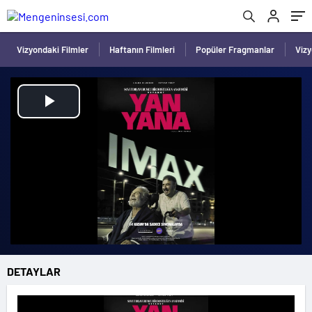
Vizyondaki Filmler
Haftanın Filmleri
Popüler Fragmanlar
Viz
Play
Video
DETAYLAR