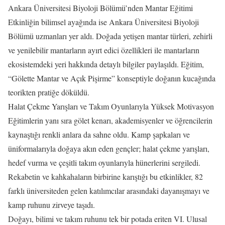
Ankara Üniversitesi Biyoloji Bölümü’nden Mantar Eğitimi
Etkinliğin bilimsel ayağında ise Ankara Üniversitesi Biyoloji
Bölümü uzmanları yer aldı. Doğada yetişen mantar türleri, zehirli
ve yenilebilir mantarların ayırt edici özellikleri ile mantarların
ekosistemdeki yeri hakkında detaylı bilgiler paylaşıldı. Eğitim,
“Gölette Mantar ve Açık Pişirme” konseptiyle doğanın kucağında
teorikten pratiğe döküldü.
Halat Çekme Yarışları ve Takım Oyunlarıyla Yüksek Motivasyon
Eğitimlerin yanı sıra gölet kenarı, akademisyenler ve öğrencilerin
kaynaştığı renkli anlara da sahne oldu. Kamp şapkaları ve
üniformalarıyla doğaya akın eden gençler; halat çekme yarışları,
hedef vurma ve çeşitli takım oyunlarıyla hünerlerini sergiledi.
Rekabetin ve kahkahaların birbirine karıştığı bu etkinlikler, 82
farklı üniversiteden gelen katılımcılar arasındaki dayanışmayı ve
kamp ruhunu zirveye taşıdı.
Doğayı, bilimi ve takım ruhunu tek bir potada eriten VI. Ulusal