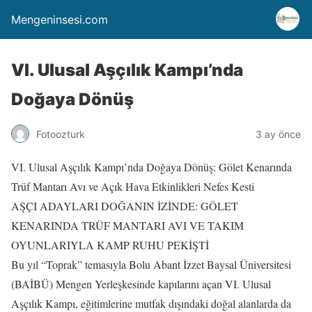
Mengeninsesi.com
VI. Ulusal Aşçılık Kampı’nda
Doğaya Dönüş
Fotoozturk
3 ay önce
VI. Ulusal Aşçılık Kampı’nda Doğaya Dönüş: Gölet Kenarında
Trüf Mantarı Avı ve Açık Hava Etkinlikleri Nefes Kesti
AŞÇI ADAYLARI DOĞANIN İZİNDE: GÖLET
KENARINDA TRÜF MANTARI AVI VE TAKIM
OYUNLARIYLA KAMP RUHU PEKİŞTİ
Bu yıl “Toprak” temasıyla Bolu Abant İzzet Baysal Üniversitesi
(BAİBÜ) Mengen Yerleşkesinde kapılarını açan VI. Ulusal
Aşçılık Kampı, eğitimlerine mutfak dışındaki doğal alanlarda da