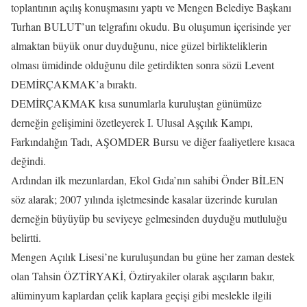
toplantının açılış konuşmasını yaptı ve Mengen Belediye Başkanı
Turhan BULUT’un telgrafını okudu. Bu oluşumun içerisinde yer
almaktan büyük onur duyduğunu, nice güzel birlikteliklerin
olması ümidinde olduğunu dile getirdikten sonra sözü Levent
DEMİRÇAKMAK’a bıraktı.
DEMİRÇAKMAK kısa sunumlarla kuruluştan günümüze
derneğin gelişimini özetleyerek I. Ulusal Aşçılık Kampı,
Farkındalığın Tadı, AŞOMDER Bursu ve diğer faaliyetlere kısaca
değindi.
Ardından ilk mezunlardan, Ekol Gıda’nın sahibi Önder BİLEN
söz alarak; 2007 yılında işletmesinde kasalar üzerinde kurulan
derneğin büyüyüp bu seviyeye gelmesinden duyduğu mutluluğu
belirtti.
Mengen Açılık Lisesi’ne kuruluşundan bu güne her zaman destek
olan Tahsin ÖZTİRYAKİ, Öztiryakiler olarak aşçıların bakır,
alüminyum kaplardan çelik kaplara geçişi gibi meslekle ilgili