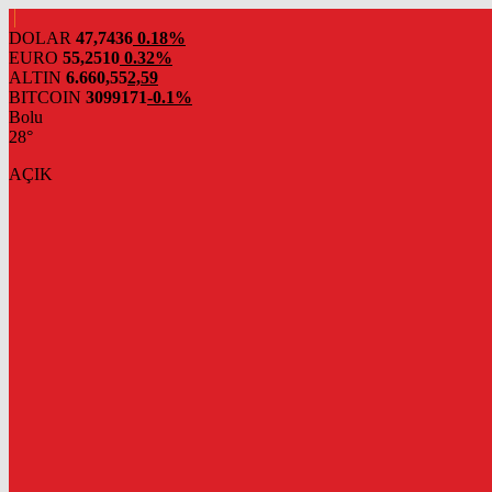
DOLAR
47,7436
0.18%
EURO
55,2510
0.32%
ALTIN
6.660,55
2,59
BITCOIN
3099171
-0.1%
Bolu
28°
AÇIK