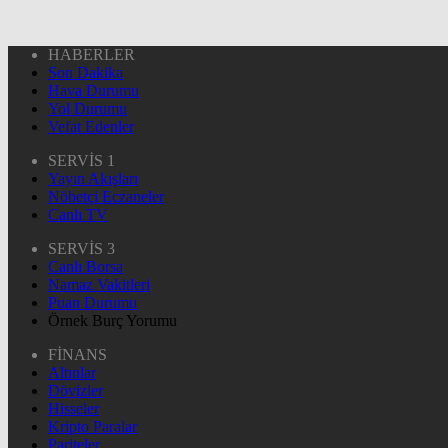
HABERLER
Son Dakika
Hava Durumu
Yol Durumu
Vefat Edenler
SERVİS 1
Yayın Akışları
Nöbetçi Eczaneler
Canlı TV
SERVİS 3
Canlı Borsa
Namaz Vakitleri
Puan Durumu
Örnek Burç Yorumu
FİNANS
Altınlar
Dövizler
Hisseler
Kripto Paralar
Pariteler