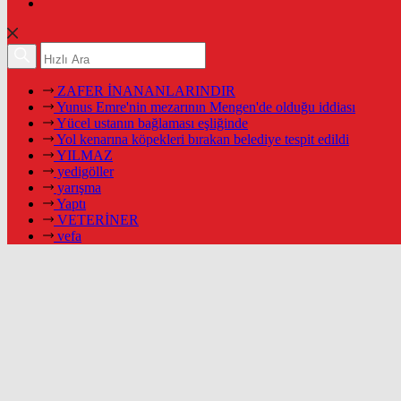
ZAFER İNANANLARINDIR
Yunus Emre'nin mezarının Mengen'de olduğu iddiası
Yücel ustanın bağlaması eşliğinde
Yol kenarına köpekleri bırakan belediye tespit edildi
YILMAZ
yedigöller
yarışma
Yaptı
VETERİNER
vefa