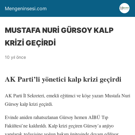
Mengeninsesi.com
MUSTAFA NURİ GÜRSOY KALP
KRİZİ GEÇİRDİ
10 yıl önce
AK Parti’li yönetici kalp krizi geçirdi
AK Parti İl Sekreteri, emekli eğitimci ve köşe yazarı Mustafa Nuri
Gürsoy kalp krizi geçirdi.
Evinde aniden rahatsızlanan Gürsoy hemen AİBÜ Tıp
Fakültesi’ne kaldırıldı. Kalp krizi geçiren Gürsoy’a anjiyo
yapılarak tedavisine yoğun bakım ünitesinde devam ediliyor.