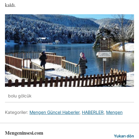
kaldı.
bolu gölcük
Kategoriler:
Mengen Güncel Haberler
,
HABERLER
,
Mengen
Mengeninsesi.com
Yukarı dön