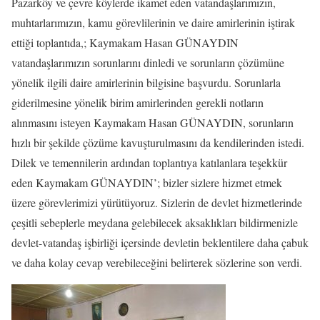
Pazarköy ve çevre köylerde ikamet eden vatandaşlarımızın,
muhtarlarımızın, kamu görevlilerinin ve daire amirlerinin iştirak
ettiği toplantıda,; Kaymakam Hasan GÜNAYDIN
vatandaşlarımızın sorunlarını dinledi ve sorunların çözümüne
yönelik ilgili daire amirlerinin bilgisine başvurdu. Sorunlarla
gideril
mesine yönelik birim amirlerinden gerekli notların
alınmasını isteyen Kaymakam Hasan GÜNAYDIN, sorunların
hızlı bir şekilde çözüme kavuşturulmasını da kendilerinden istedi.
Dilek ve temennilerin ardından toplantıya katılanlara teşekkür
eden Kaymakam GÜNAYDIN’; bizler sizlere hizmet etmek
üzere görevlerimizi yürütüyoruz. Sizlerin de devlet hizmetlerinde
çeşitli sebeplerle meydana gelebilecek aksaklıkları bildirmenizle
devlet-vatandaş işbirliği içersinde devletin beklentilere daha çabuk
ve daha kolay cevap verebileceğini belirterek sözlerine son verdi.