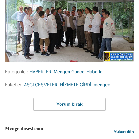
Kategoriler:
HABERLER
,
Mengen Güncel Haberler
Etiketler:
AŞÇI ÇEŞMELER HİZMETE GİRDİ
,
mengen
Yorum bırak
Mengeninsesi.com
Yukarı dön