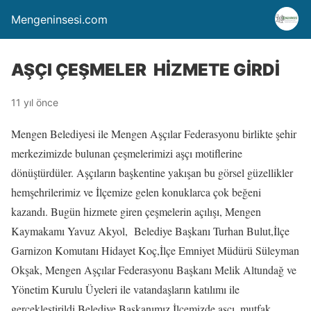
Mengeninsesi.com
AŞÇI ÇEŞMELER HİZMETE GİRDİ
11 yıl önce
Mengen Belediyesi ile Mengen Aşçılar Federasyonu birlikte şehir
merkezimizde bulunan çeşmelerimizi aşçı motiflerine
dönüştürdüler. Aşçıların başkentine yakışan bu görsel güzellikler
hemşehrilerimiz ve İlçemize gelen konuklarca çok beğeni
kazandı. Bugün hizmete giren çeşmelerin açılışı, Mengen
Kaymakamı Yavuz Akyol, Belediye Başkanı Turhan Bulut,İlçe
Garnizon Komutanı Hidayet Koç,İlçe Emniyet Müdürü Süleyman
Okşak, Mengen Aşçılar Federasyonu Başkanı Melik Altundağ ve
Yönetim Kurulu Üyeleri ile vatandaşların katılımı ile
gerçekleştirildi.Belediye Başkanımız İlçemizde aşçı, mutfak,