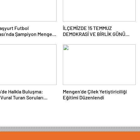
aşyurt Futbol
İLÇEMİZDE 15 TEMMUZ
ası’nda Şampiyon Mengen
DEMOKRASİ VE BİRLİK GÜNÜ
ANMA PROĞRAMI DÜZENLENDİ
’de Halkla Buluşma:
Mengen’de Çilek Yetiştiriciliği
Vural Turan Soruları
Eğitimi Düzenlendi
dı