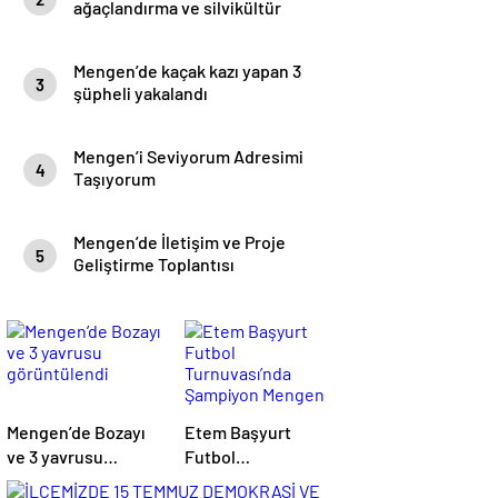
ağaçlandırma ve silvikültür
eğitimi yapıldı.
Mengen’de kaçak kazı yapan 3
3
şüpheli yakalandı
Mengen’i Seviyorum Adresimi
4
Taşıyorum
Mengen’de İletişim ve Proje
5
Geliştirme Toplantısı
Mengen’de Bozayı
Etem Başyurt
ve 3 yavrusu
Futbol
görüntülendi
Turnuvası’nda