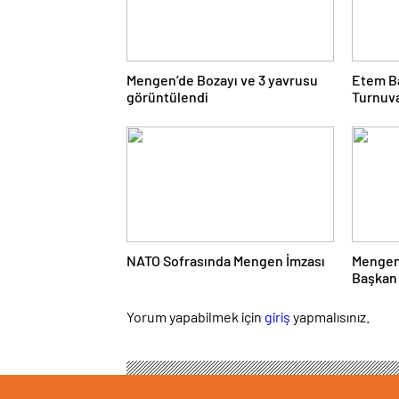
Mengen’de Bozayı ve 3 yavrusu
Etem B
görüntülendi
Turnuv
Çarşı
NATO Sofrasında Mengen İmzası
Mengen
Başkan 
Yanıtla
Yorum yapabilmek için
giriş
yapmalısınız.