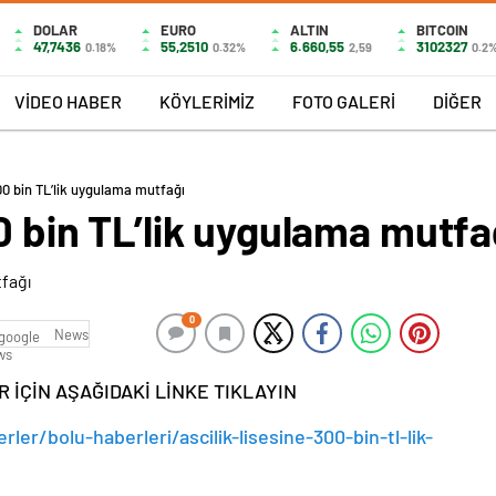
DOLAR
EURO
ALTIN
BITCOIN
47,7436
55,2510
6.660,55
3102327
0.18%
0.32%
2,59
0.2
VİDEO HABER
KÖYLERİMİZ
FOTO GALERİ
DİĞER
300 bin TL’lik uygulama mutfağı
00 bin TL’lik uygulama mutfa
0
News
İÇİN AŞAĞIDAKİ LİNKE TIKLAYIN
er/bolu-haberleri/ascilik-lisesine-300-bin-tl-lik-