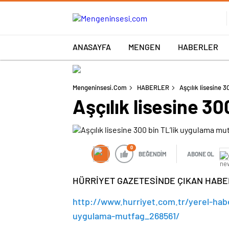
ANASAYFA
MENGEN
HABERLER
Mengeninsesi.com
HABERLER
Aşçılık lisesine 
Aşçılık lisesine 3
0
BEĞENDİM
ABONE OL
HÜRRİYET GAZETESİNDE ÇIKAN HABER 
http://www.hurriyet.com.tr/yerel-haberl
uygulama-mutfag_268561/