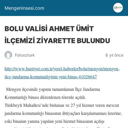
Mengeninsesi.com
BOLU VALİSİ AHMET ÜMİT
İLÇEMİZİ ZİYARETTE BULUNDU
Fotoozturk
8 yıl önce
http://www.hurriyet.com.tr/yerel-haberler/bolu/mengen/mengen-
ilce-jandarma-komutanliginin-yeni-binas-41026647
Mengen ilçesinde yapımı tamamlanan İlçe Jandarma
Komutanlığı binası düzenlenen törenle açıldı.
Türkbeyli Mahallesi’nde bulunan ve 27 yıl hizmet veren mevcut
jandarma komutanlığı binasının ihtiyaçları karşılamaması üzerine,
eski binanın yanına yapılan yeni hizmet binasının açılışı