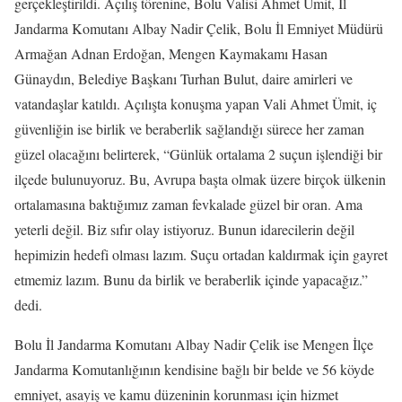
gerçekleştirildi. Açılış törenine, Bolu Valisi Ahmet Ümit, İl
Jandarma Komutanı Albay Nadir Çelik, Bolu İl Emniyet Müdürü
Armağan Adnan Erdoğan, Mengen Kaymakamı Hasan
Günaydın, Belediye Başkanı Turhan Bulut, daire amirleri ve
vatandaşlar katıldı. Açılışta konuşma yapan Vali Ahmet Ümit, iç
güvenliğin ise birlik ve beraberlik sağlandığı sürece her zaman
güzel olacağını belirterek, “Günlük ortalama 2 suçun işlendiği bir
ilçede bulunuyoruz. Bu, Avrupa başta olmak üzere birçok ülkenin
ortalamasına baktığımız zaman fevkalade güzel bir oran. Ama
yeterli değil. Biz sıfır olay istiyoruz. Bunun idarecilerin değil
hepimizin hedefi olması lazım. Suçu ortadan kaldırmak için gayret
etmemiz lazım. Bunu da birlik ve beraberlik içinde yapacağız.”
dedi.
Bolu İl Jandarma Komutanı Albay Nadir Çelik ise Mengen İlçe
Jandarma Komutanlığının kendisine bağlı bir belde ve 56 köyde
emniyet, asayiş ve kamu düzeninin korunması için hizmet