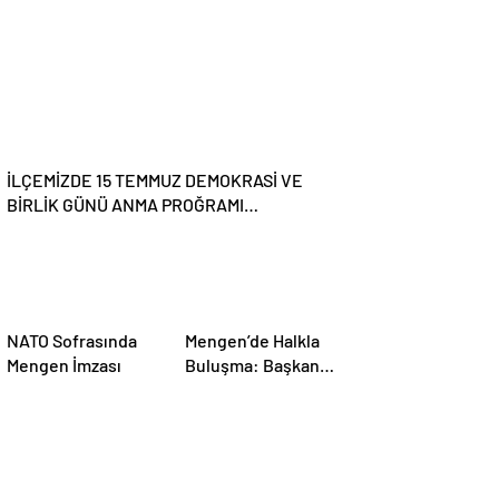
Çarşı
İLÇEMİZDE 15 TEMMUZ DEMOKRASİ VE
BİRLİK GÜNÜ ANMA PROĞRAMI
DÜZENLENDİ
NATO Sofrasında
Mengen’de Halkla
Mengen İmzası
Buluşma: Başkan
Vural Turan Soruları
Yanıtladı