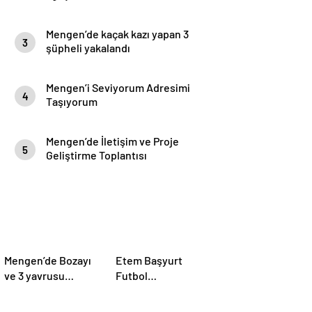
eğitimi yapıldı.
Mengen’de kaçak kazı yapan 3
3
şüpheli yakalandı
Mengen’i Seviyorum Adresimi
4
Taşıyorum
Mengen’de İletişim ve Proje
5
Geliştirme Toplantısı
Mengen’de Bozayı
Etem Başyurt
ve 3 yavrusu
Futbol
görüntülendi
Turnuvası’nda
Şampiyon Mengen