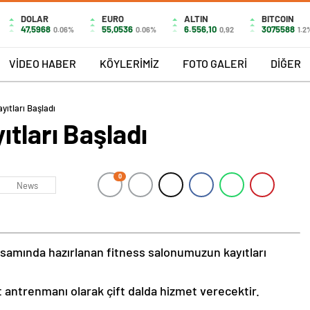
DOLAR
EURO
ALTIN
BITCOIN
47,5968
55,0536
6.556,10
3075588
0.06%
0.06%
0,92
1.2
VİDEO HABER
KÖYLERİMİZ
FOTO GALERİ
DİĞER
yıtları Başladı
ıtları Başladı
0
News
psamında hazırlanan fitness salonumuzun kayıtları
ntrenmanı olarak çift dalda hizmet verecektir.