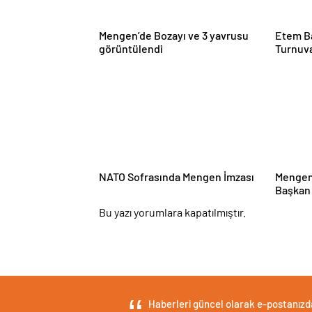
Mengen’de Bozayı ve 3 yavrusu
Etem B
görüntülendi
Turnuv
Çarşı
NATO Sofrasında Mengen İmzası
Mengen
Başkan 
Yanıtla
Bu yazı yorumlara kapatılmıştır.
Haberleri güncel olarak e-postanızdan