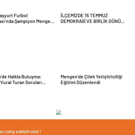
aşyurt Futbol
İLÇEMİZDE 15 TEMMUZ
ası’nda Şampiyon Mengen
DEMOKRASİ VE BİRLİK GÜNÜ
ANMA PROĞRAMI DÜZENLENDİ
’de Halkla Buluşma:
Mengen’de Çilek Yetiştiriciliği
Vural Turan Soruları
Eğitimi Düzenlendi
dı
 takip edebilirsiniz !