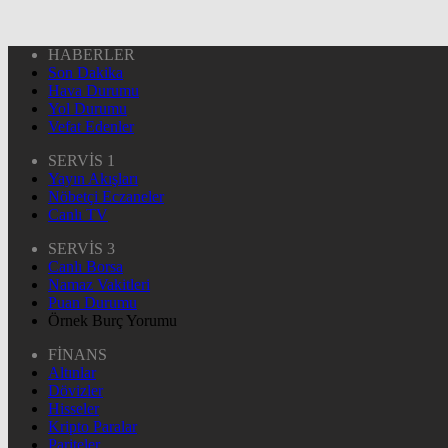
HABERLER
Son Dakika
Hava Durumu
Yol Durumu
Vefat Edenler
SERVİS 1
Yayın Akışları
Nöbetçi Eczaneler
Canlı TV
SERVİS 3
Canlı Borsa
Namaz Vakitleri
Puan Durumu
Örnek Burç Yorumu
FİNANS
Altınlar
Dövizler
Hisseler
Kripto Paralar
Pariteler