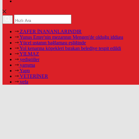
ZAFER İNANANLARINDIR
Yunus Emre'nin mezarının Mengen'de olduğu iddiası
Yücel ustanın bağlaması eşliğinde
Yol kenarına köpekleri bırakan belediye tespit edildi
YILMAZ
yedigöller
yarışma
Yaptı
VETERİNER
vefa