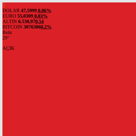
DOLAR
47,5999
0.06%
EURO
55,0309
0.03%
ALTIN
6.530,97
0,54
BITCOIN
3076306
0.2%
Bolu
29°
AÇIK