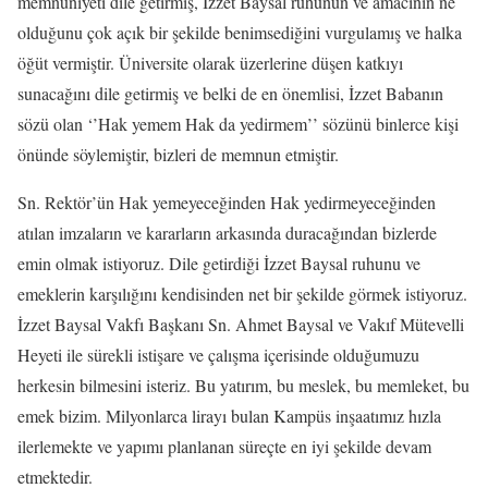
memnuniyeti dile getirmiş, İzzet Baysal ruhunun ve amacının ne
olduğunu çok açık bir şekilde benimsediğini vurgulamış ve halka
öğüt vermiştir. Üniversite olarak üzerlerine düşen katkıyı
sunacağını dile getirmiş ve belki de en önemlisi, İzzet Babanın
sözü olan ‘’Hak yemem Hak da yedirmem’’ sözünü binlerce kişi
önünde söylemiştir, bizleri de memnun etmiştir.
Sn. Rektör’ün Hak yemeyeceğinden Hak yedirmeyeceğinden
atılan imzaların ve kararların arkasında duracağından bizlerde
emin olmak istiyoruz. Dile getirdiği İzzet Baysal ruhunu ve
emeklerin karşılığını kendisinden net bir şekilde görmek istiyoruz.
İzzet Baysal Vakfı Başkanı Sn. Ahmet Baysal ve Vakıf Mütevelli
Heyeti ile sürekli istişare ve çalışma içerisinde olduğumuzu
herkesin bilmesini isteriz. Bu yatırım, bu meslek, bu memleket, bu
emek bizim. Milyonlarca lirayı bulan Kampüs inşaatımız hızla
ilerlemekte ve yapımı planlanan süreçte en iyi şekilde devam
etmektedir.