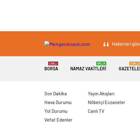
Haberleri günc
CANLI
ANLIK
GÜNLÜ
BORSA
NAMAZ VAKITLERI
GAZETELE
Son Dakika
Yayın Akışları
Hava Durumu
Nöbetçi Eczaneler
Yol Durumu
Canlı TV
Vefat Edenler