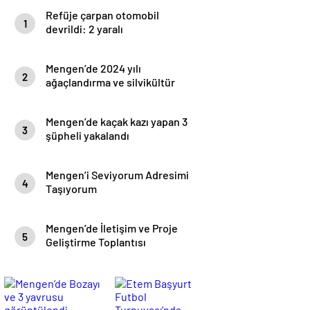
Refüje çarpan otomobil
1
devrildi: 2 yaralı
Mengen’de 2024 yılı
2
ağaçlandırma ve silvikültür
eğitimi yapıldı.
Mengen’de kaçak kazı yapan 3
3
şüpheli yakalandı
Mengen’i Seviyorum Adresimi
4
Taşıyorum
Mengen’de İletişim ve Proje
5
Geliştirme Toplantısı