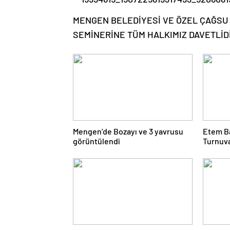
MENGEN BELEDİYESİ VE ÖZEL ÇAĞSU 
SEMİNERİNE TÜM HALKIMIZ DAVETLİD
Mengen’de Bozayı ve 3 yavrusu
Etem B
görüntülendi
Turnuv
Çarşı