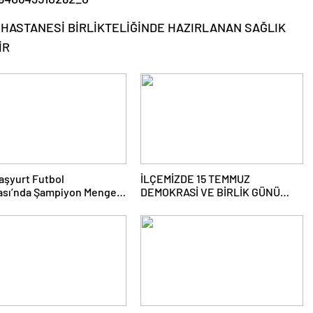
HASTANESİ BİRLİKTELİĞİNDE HAZIRLANAN SAĞLIK
İR
aşyurt Futbol
İLÇEMİZDE 15 TEMMUZ
ası’nda Şampiyon Mengen
DEMOKRASİ VE BİRLİK GÜNÜ
ANMA PROĞRAMI DÜZENLENDİ