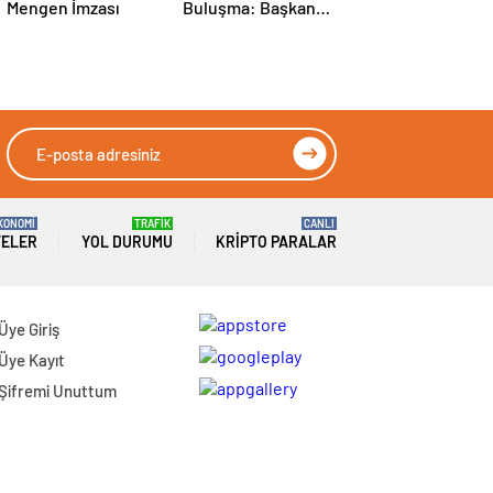
Mengen İmzası
Buluşma: Başkan
Vural Turan Soruları
Yanıtladı
KONOMİ
TRAFİK
CANLI
TELER
YOL DURUMU
KRIPTO PARALAR
Üye Giriş
Üye Kayıt
Şifremi Unuttum