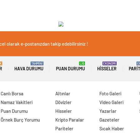
el olarak e-postanızdan takip edebilirsiniz !
K
TAHMİNİ
LİG
EKONOMİ
E
R
HAVA DURUMU
PUAN DURUMU
HISSELER
PARI
Canlı Borsa
Altınlar
Foto Galeri
Namaz Vakitleri
Dövizler
Video Galeri
Puan Durumu
Hisseler
Yazarlar
Örnek Burç Yorumu
Kripto Paralar
Gazeteler
Pariteler
Sıcak Haber