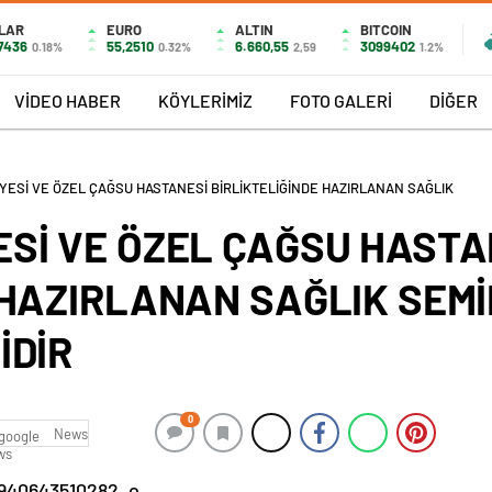
LAR
EURO
ALTIN
BITCOIN
,7436
55,2510
6.660,55
3099402
0.18%
0.32%
2,59
1.2%
VİDEO HABER
KÖYLERİMİZ
FOTO GALERİ
DİĞER
ESİ VE ÖZEL ÇAĞSU HASTANESİ BİRLİKTELİĞİNDE HAZIRLANAN SAĞLIK
Sİ VE ÖZEL ÇAĞSU HASTA
 HAZIRLANAN SAĞLIK SEM
İDİR
0
News