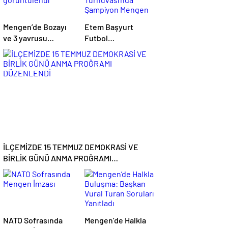
Mengen’de Bozayı
Etem Başyurt
ve 3 yavrusu
Futbol
görüntülendi
Turnuvası’nda
Şampiyon Mengen
Çarşı
İLÇEMİZDE 15 TEMMUZ DEMOKRASİ VE
BİRLİK GÜNÜ ANMA PROĞRAMI
DÜZENLENDİ
NATO Sofrasında
Mengen’de Halkla