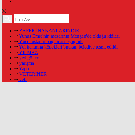
ZAFER İNANANLARINDIR
Yunus Emre'nin mezarının Mengen'de olduğu iddiası
Yücel ustanın bağlaması eşliğinde
Yol kenarına köpekleri bırakan belediye tespit edildi
YILMAZ
yedigöller
yarışma
Yaptı
VETERİNER
vefa