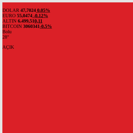
DOLAR
47,7024
0.05%
EURO
55,0474
-0.12%
ALTIN
6.499,51
0,11
BITCOIN
3060341
-0.5%
Bolu
28°
AÇIK