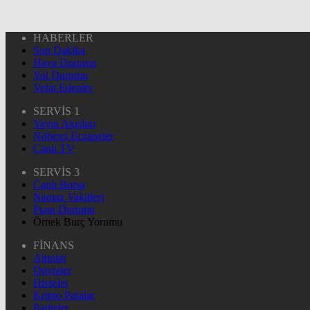
HABERLER
Son Dakika
Hava Durumu
Yol Durumu
Vefat Edenler
SERVİS 1
Yayın Akışları
Nöbetçi Eczaneler
Canlı TV
SERVİS 3
Canlı Borsa
Namaz Vakitleri
Puan Durumu
Örnek Burç Yorumu
FİNANS
Altınlar
Dövizler
Hisseler
Kripto Paralar
Pariteler