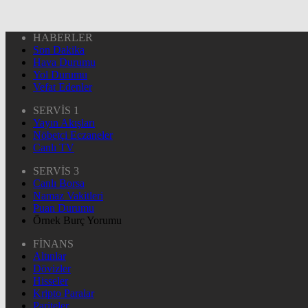
HABERLER
Son Dakika
Hava Durumu
Yol Durumu
Vefat Edenler
SERVİS 1
Yayın Akışları
Nöbetçi Eczaneler
Canlı TV
SERVİS 3
Canlı Borsa
Namaz Vakitleri
Puan Durumu
Örnek Burç Yorumu
FİNANS
Altınlar
Dövizler
Hisseler
Kripto Paralar
Pariteler