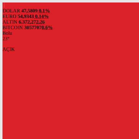
DOLAR
47,5809
0.1%
EURO
54,9343
0.14%
ALTIN
6.372,27
2,26
BITCOIN
3057707
0.6%
Bolu
23°
AÇIK