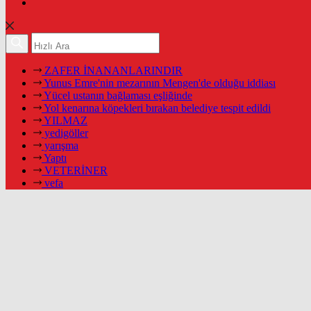
ZAFER İNANANLARINDIR
Yunus Emre'nin mezarının Mengen'de olduğu iddiası
Yücel ustanın bağlaması eşliğinde
Yol kenarına köpekleri bırakan belediye tespit edildi
YILMAZ
yedigöller
yarışma
Yaptı
VETERİNER
vefa