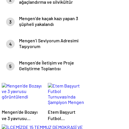
ağaçlandırma ve silvikültür
eğitimi yapıldı.
Mengen’de kaçak kazı yapan 3
3
şüpheli yakalandı
Mengen’i Seviyorum Adresimi
4
Taşıyorum
Mengen’de İletişim ve Proje
5
Geliştirme Toplantısı
Mengen’de Bozayı
Etem Başyurt
ve 3 yavrusu
Futbol
görüntülendi
Turnuvası’nda