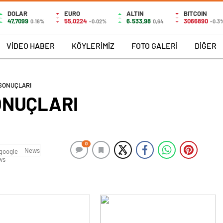
DOLAR
EURO
ALTIN
BITCOIN
47,7099
55,0224
6.533,98
3066890
0.16%
-0.02%
0,64
-0.3
VİDEO HABER
KÖYLERİMİZ
FOTO GALERİ
DİĞER
SONUÇLARI
ONUÇLARI
0
News