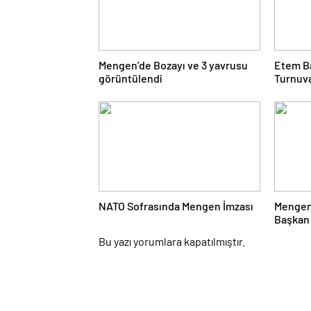
Mengen’de Bozayı ve 3 yavrusu
Etem B
görüntülendi
Turnuv
Çarşı
NATO Sofrasında Mengen İmzası
Mengen
Başkan 
Yanıtla
Bu yazı yorumlara kapatılmıştır.