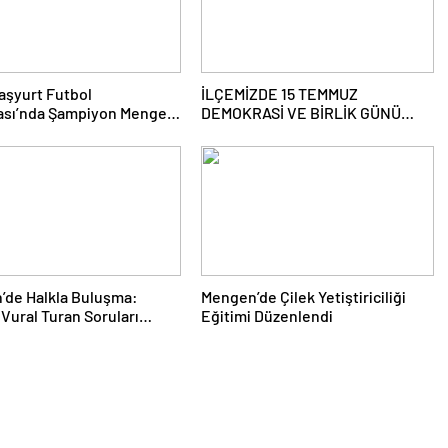
aşyurt Futbol
İLÇEMİZDE 15 TEMMUZ
ası’nda Şampiyon Mengen
DEMOKRASİ VE BİRLİK GÜNÜ
ANMA PROĞRAMI DÜZENLENDİ
’de Halkla Buluşma:
Mengen’de Çilek Yetiştiriciliği
Vural Turan Soruları
Eğitimi Düzenlendi
dı