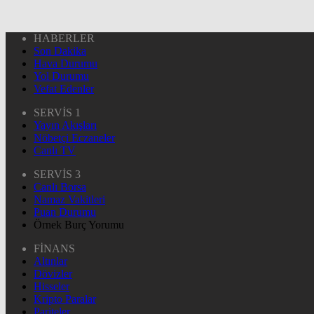
HABERLER
Son Dakika
Hava Durumu
Yol Durumu
Vefat Edenler
SERVİS 1
Yayın Akışları
Nöbetçi Eczaneler
Canlı TV
SERVİS 3
Canlı Borsa
Namaz Vakitleri
Puan Durumu
Örnek Burç Yorumu
FİNANS
Altınlar
Dövizler
Hisseler
Kripto Paralar
Pariteler