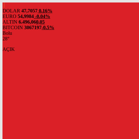
DOLAR
47,7057
0.16%
EURO
54,9984
-0.04%
ALTIN
6.496,06
0,05
BITCOIN
3067197
-0.5%
Bolu
28°
AÇIK