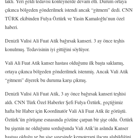
taktı. Yeri geldi tedavisi konteynerde devam etti. Durum ortaya
çıkınca bölgeden gönderilmek istendi ancak “gitmem” dedi. CNN
TÜRK ekibinden Fulya Öztürk ve Yasin Kamaloğlu’nun özel
haberi.
Denizli Valisi Ali Fuat Atik bağırsak kanseri. 3 ay önce teşhis
konulmuş. Tedavisinin iyi gittiğini söylüyor.
Vali Ali Fuat Atik kanser hastası olduğunu ilk başta saklamış,
ortaya çıkınca bölgeden gönderilmek istenmiş. Ancak Vali Atik
“gitmem” diyerek bu duruma karşı çıkmış.
Denizli Valisi Ali Fuat Atik, 3 ay önce bağırsak kanseri teşhisi
aldı. CNN Türk Özel Haberler Şefi Fulya Öztürk, geçtiğimiz
hafta bir Haber için Koordinatör Vali Ali Fuat Atik ile görüştü.
Öztürk’ün görüşme esnasında gözüne çarpan bir şişe oldu. Öztürk
bu şişenin ne olduğunu sorduğunda Vali Atik’in aslında Kanser
hastası olduğu ve bu şişe sayesinde kemoterapi ilacını alabildiğini