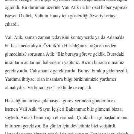
öğrendi. Bu durumun üzerine Vali Atik ile bir özel haber yapmak
isteyen Öztürk, Valinin Hatay için gösterdiği özveriyi ortaya
çıkardı.
Vali Atik, zaman zaman tedavisini konteynerde ya da Adana’da
bir hastanede alıyor. Öztürk’ün Hastalığınıza rağmen neden
gitmediniz? sorusuna Atik “Biz buraya göreve geldik. Buradaki
insanların acılarının haberlerini yaptınız. Bizim burada olmamız
gerekiyordu. Çalışmamız gerekiyordu. Burayı bırakıp gidemezdik.
Yardıma ihtiyacı olan insanlara bilgi birikimimizle yardımcı
olmalıydık. Ve buradayız.” seklinde cevapladı.
Hastalığının ortaya çıkmasıyla görev yerinden gönderilmek
istenen Vali Atik “Sayın İçişleri Bakanımız bile gitmemi bizzat
söyledi. Ancak benim için el vermedi. Çünkü bir işe başladım onu
bitirmem gerekiyor. Bu günler için devletimiz bizi yetiştirdi.
Vatandaşımıza hizmet etmek için çalışıyoruz. Devlet adamı olmak