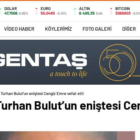
DOLAR
EURO
ALTIN
BITCOIN
47,7006
55,0465
6.495,35
3066803
0.05%
-0.13%
0,04
-0.5
VİDEO HABER
KÖYLERİMİZ
FOTO GALERİ
DİĞER
Turhan Bulut’un eniştesi Cengiz Emre vefat etti
Turhan Bulut’un eniştesi Ce