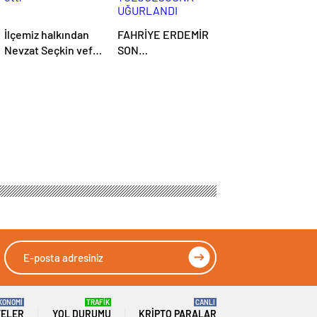
İlçemiz halkından
FAHRİYE ERDEMİR
Nevzat Seçkin vefat
SON
etti
YOLCULUĞUNA
UĞURLANDI
KONOMİ
TRAFİK
CANLI
TELER
YOL DURUMU
KRIPTO PARALAR