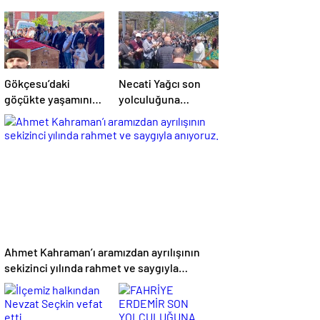
etmiştir
Gökçesu’daki
Necati Yağcı son
göçükte yaşamını
yolculuğuna
yitiren maden işçisi
uğurlandı
toprağa verildi
Ahmet Kahraman’ı aramızdan ayrılışının
sekizinci yılında rahmet ve saygıyla
anıyoruz.