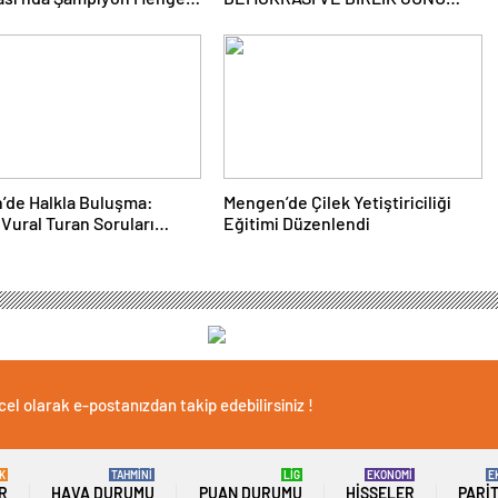
ANMA PROĞRAMI DÜZENLENDİ
’de Halkla Buluşma:
Mengen’de Çilek Yetiştiriciliği
Vural Turan Soruları
Eğitimi Düzenlendi
dı
el olarak e-postanızdan takip edebilirsiniz !
K
TAHMİNİ
LİG
EKONOMİ
E
R
HAVA DURUMU
PUAN DURUMU
HISSELER
PARI