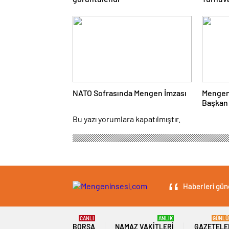
Çarşı
NATO Sofrasında Mengen İmzası
Mengen
Başkan 
Yanıtla
Bu yazı yorumlara kapatılmıştır.
Haberleri günc
CANLI
ANLIK
GÜNLÜ
BORSA
NAMAZ VAKITLERI
GAZETELE