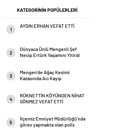
KATEGORİNİN POPÜLERLERİ
AYDIN ERHAN VEFAT ETTİ
1
Dünyaca Ünlü Mengenli Şef
2
Necip Ertürk Yaşamını Yitirdi
Mengen’de Ağaç Kesimi
3
Kazasında Acı Kayıp
RÜKNETTİN KÖYÜNDEN NİHAT
4
SÖNMEZ VEFAT ETTİ
İlçemiz Emniyet Müdürlüğü’nde
5
görev yapmakta olan polis
memuru İsmail Elmas vefat