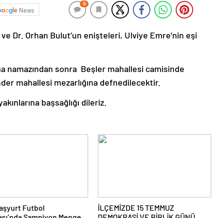
0
News
e Dr. Orhan Bulut’un enişteleri, Ulviye Emre’nin eşi
a namazından sonra Beşler mahallesi camisinde
der mahallesi mezarlığına defnedilecektir.
kınlarına başsağlığı dileriz.
aşyurt Futbol
İLÇEMİZDE 15 TEMMUZ
ası’nda Şampiyon Mengen
DEMOKRASİ VE BİRLİK GÜNÜ