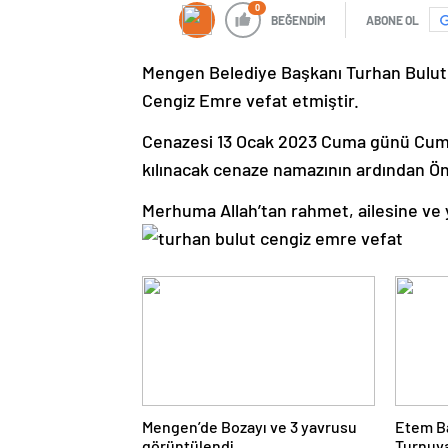
0
BEĞENDİM
ABONE OL
Mengen Belediye Başkanı Turhan Bulut v
Cengiz Emre vefat etmiştir.
Cenazesi 13 Ocak 2023 Cuma günü Cum
kılınacak cenaze namazının ardından Ön
Merhuma Allah’tan rahmet, ailesine ve ya
Mengen’de Bozayı ve 3 yavrusu
Etem B
görüntülendi
Turnuv