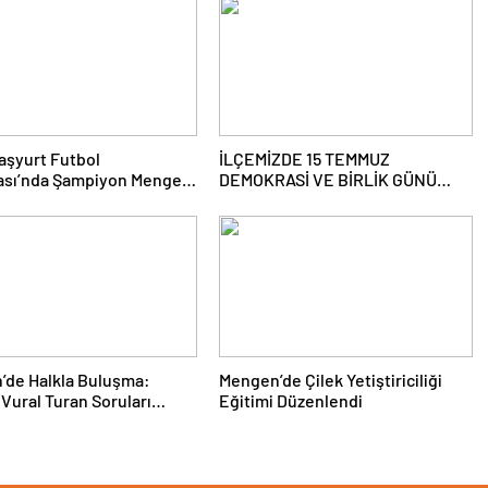
aşyurt Futbol
İLÇEMİZDE 15 TEMMUZ
ası’nda Şampiyon Mengen
DEMOKRASİ VE BİRLİK GÜNÜ
ANMA PROĞRAMI DÜZENLENDİ
’de Halkla Buluşma:
Mengen’de Çilek Yetiştiriciliği
Vural Turan Soruları
Eğitimi Düzenlendi
dı