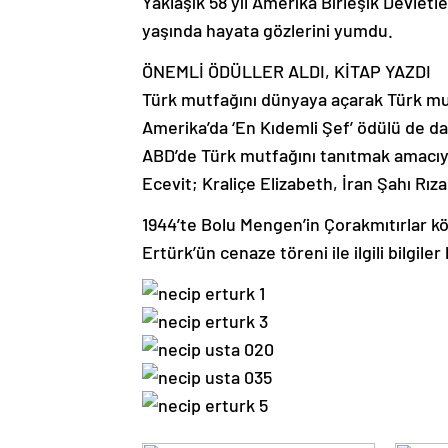
Yaklaşık 58 yıl Amerika Birleşik Devlet
yaşında hayata gözlerini yumdu.
ÖNEMLİ ÖDÜLLER ALDI, KİTAP YAZDI
Türk mutfağını dünyaya açarak Türk mut
Amerika’da ‘En Kıdemli Şef’ ödülü de da
ABD’de Türk mutfağını tanıtmak amacıy
Ecevit; Kraliçe Elizabeth, İran Şahı Rı
1944’te Bolu Mengen’in Çorakmıtırlar k
Ertürk’ün cenaze töreni ile ilgili bilgile