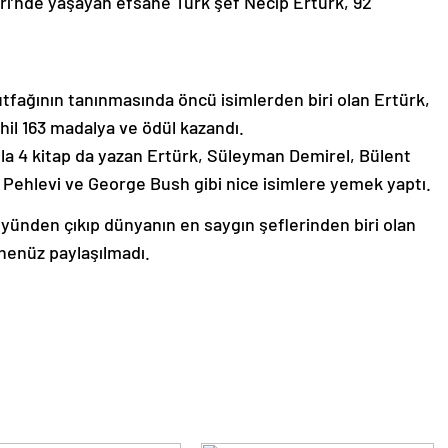
leri’nde yaşayan efsane Türk şef Necip Ertürk, 92
fağının tanınmasında öncü isimlerden biri olan Ertürk,
hil 163 madalya ve ödül kazandı.
la 4 kitap da yazan Ertürk, Süleyman Demirel, Bülent
za Pehlevi ve George Bush gibi nice isimlere yemek yaptı.
öyünden çıkıp dünyanın en saygın şeflerinden biri olan
r henüz paylaşılmadı.