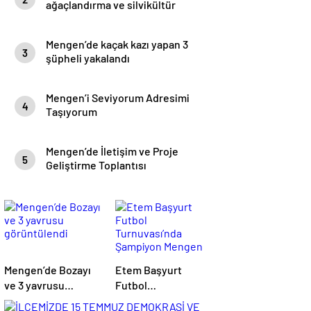
ağaçlandırma ve silvikültür
eğitimi yapıldı.
Mengen’de kaçak kazı yapan 3
3
şüpheli yakalandı
Mengen’i Seviyorum Adresimi
4
Taşıyorum
Mengen’de İletişim ve Proje
5
Geliştirme Toplantısı
Mengen’de Bozayı
Etem Başyurt
ve 3 yavrusu
Futbol
görüntülendi
Turnuvası’nda