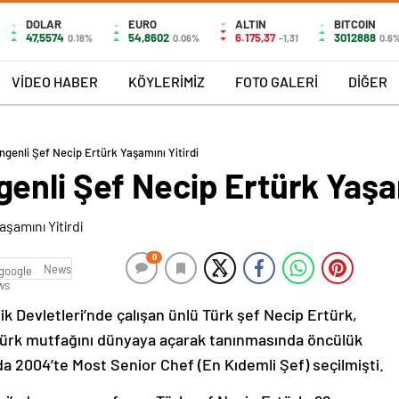
DOLAR
EURO
ALTIN
BITCOIN
47,5574
54,8602
6.175,37
3012888
0.18%
0.06%
-1,31
0.6
VİDEO HABER
KÖYLERİMİZ
FOTO GALERİ
DİĞER
genli Şef Necip Ertürk Yaşamını Yitirdi
nli Şef Necip Ertürk Yaşam
0
News
k Devletleri’nde çalışan ünlü Türk şef Necip Ertürk,
. Türk mutfağını dünyaya açarak tanınmasında öncülük
a 2004’te Most Senior Chef (En Kıdemli Şef) seçilmişti.