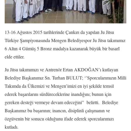
13-16 Ağustos 2015 tarihlerinde Çankırı da yapılan Ju Jitsu
Türkiye Şampiyonasında Mengen Belediyespor Ju Jitsu takımımız
6 Altın 4 Gümüş 5 Bronz madalya kazanarak büyük bir basarI
elde ettiler.
Ju Jitsu takımımızı ve Antrenör Ertan AKDOĞAN’ı kutlayan
Belediye Başkanımız Sn. Turhan BULUT; ‘’Sporcularımızın Milli
Takımda da Ülkemizi ve Mengen’imizi en iyi şekilde temsil
ederek başarılarını sürdüreceklerine inandığını; bunun için
gereken desteği vermeye devam edeceğini” belirtti. Belediye
Başkanımız bu başarının; inancın, disiplinli çalışmanın ve
özgüvenin bir sonucu olduğunu ifade ederek sporcularımızı
kutladı.