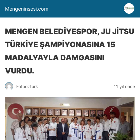
Mengeninsesi.com
MENGEN BELEDİYESPOR, JU JİTSU
TÜRKİYE ŞAMPİYONASINA 15
MADALYAYLA DAMGASINI
VURDU.
Fotoozturk
11 yıl önce