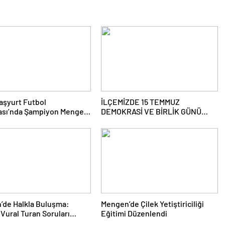
aşyurt Futbol
İLÇEMİZDE 15 TEMMUZ
ası’nda Şampiyon Mengen
DEMOKRASİ VE BİRLİK GÜNÜ
ANMA PROĞRAMI DÜZENLENDİ
’de Halkla Buluşma:
Mengen’de Çilek Yetiştiriciliği
Vural Turan Soruları
Eğitimi Düzenlendi
dı