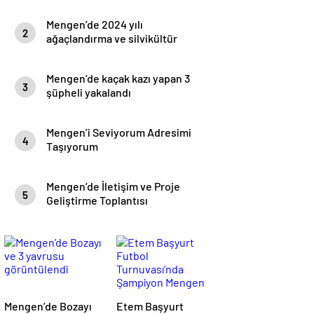
Mengen’de 2024 yılı
2
ağaçlandırma ve silvikültür
eğitimi yapıldı.
Mengen’de kaçak kazı yapan 3
3
şüpheli yakalandı
Mengen’i Seviyorum Adresimi
4
Taşıyorum
Mengen’de İletişim ve Proje
5
Geliştirme Toplantısı
Mengen’de Bozayı
Etem Başyurt