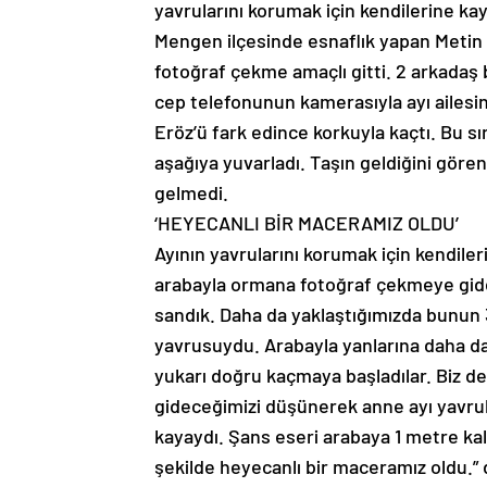
yavrularını korumak için kendilerine kay
Mengen ilçesinde esnaflık yapan Metin E
fotoğraf çekme amaçlı gitti. 2 arkadaş b
cep telefonunun kamerasıyla ayı ailesin
Eröz’ü fark edince korkuyla kaçtı. Bu sı
aşağıya yuvarladı. Taşın geldiğini göre
gelmedi.
‘HEYECANLI BİR MACERAMIZ OLDU’
Ayının yavrularını korumak için kendiler
arabayla ormana fotoğraf çekmeye gide
sandık. Daha da yaklaştığımızda bunun 3
yavrusuydu. Arabayla yanlarına daha da 
yukarı doğru kaçmaya başladılar. Biz de
gideceğimizi düşünerek anne ayı yavrul
kayaydı. Şans eseri arabaya 1 metre ka
şekilde heyecanlı bir maceramız oldu.” 