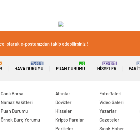
el olarak e-postanızdan takip edebilirsiniz !
K
TAHMİNİ
LİG
EKONOMİ
E
R
HAVA DURUMU
PUAN DURUMU
HISSELER
PARI
Canlı Borsa
Altınlar
Foto Galeri
Namaz Vakitleri
Dövizler
Video Galeri
Puan Durumu
Hisseler
Yazarlar
Örnek Burç Yorumu
Kripto Paralar
Gazeteler
Pariteler
Sıcak Haber