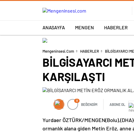
ANASAYFA
MENGEN
HABERLER
Mengeninsesi.com
HABERLER
BİLGİSAYARCI M
BİLGİSAYARCI ME
KARŞILAŞTI
0
BEĞENDİM
ABONE OL
Yurdaer ÖZTÜRK/MENGEN(Bolu),(DHA)- B
ormanlık alana giden Metin Eröz, anne 