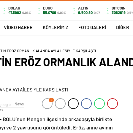
DOLAR
EURO
ALTIN
BITCOIN
47,5982
55,0706
6.500,80
3062619
0.06%
0.09%
0,07
0.5
VİDEO HABER
KÖYLERİMİZ
FOTO GALERİ
DİĞER
ETİN ERÖZ ORMANLIK ALANDA AYI AİLESİYLE KARŞILAŞTI
TİN ERÖZ ORMANLIK ALAND
0
News
OLU’nun Mengen ilçesinde arkadaşıyla birlikte
ayı ve 2 yavrusunu görüntüledi. Eröz, anne ayının