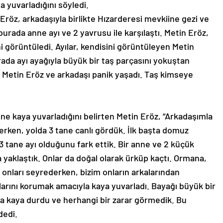
a yuvarladığını söyledi.
röz, arkadaşıyla birlikte Hızarderesi mevkiine gezi ve
urada anne ayı ve 2 yavrusu ile karşılaştı. Metin Eröz,
i görüntüledi. Ayılar, kendisini görüntüleyen Metin
rada ayı ayağıyla büyük bir taş parçasını yokuştan
n Metin Eröz ve arkadaşı panik yaşadı. Taş kimseye
ine kaya yuvarladığını belirten Metin Eröz, “Arkadaşımla
rken, yolda 3 tane canlı gördük. İlk başta domuz
 tane ayı olduğunu fark ettik. Bir anne ve 2 küçük
yaklaştık. Onlar da doğal olarak ürküp kaçtı. Ormana,
 onları seyrederken, bizim onların arkalarından
arını korumak amacıyla kaya yuvarladı. Bayağı büyük bir
la kaya durdu ve herhangi bir zarar görmedik. Bu
dedi.