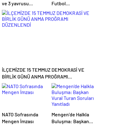
ve 3 yavrusu
Futbol
görüntülendi
Turnuvası’nda
Şampiyon Mengen
Çarşı
İLÇEMİZDE 15 TEMMUZ DEMOKRASİ VE
BİRLİK GÜNÜ ANMA PROĞRAMI
DÜZENLENDİ
NATO Sofrasında
Mengen’de Halkla
Mengen İmzası
Buluşma: Başkan
Vural Turan Soruları
Yanıtladı