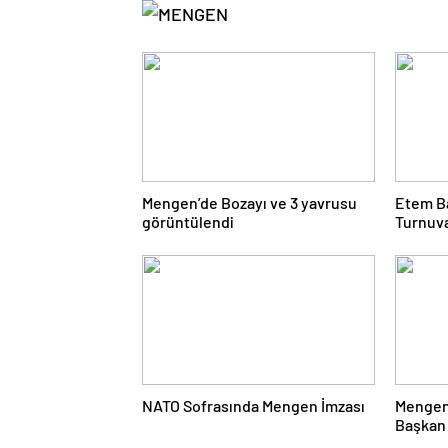
Mengen’de Bozayı ve 3 yavrusu
Etem B
görüntülendi
Turnuv
Çarşı
NATO Sofrasında Mengen İmzası
Mengen
Başkan 
Yanıtla