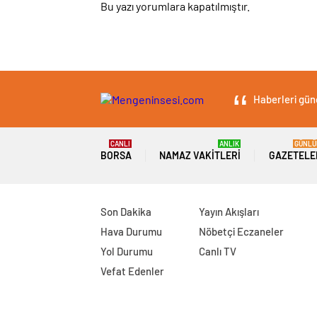
Bu yazı yorumlara kapatılmıştır.
Haberleri günc
CANLI
ANLIK
GÜNLÜ
BORSA
NAMAZ VAKITLERI
GAZETELE
Son Dakika
Yayın Akışları
Hava Durumu
Nöbetçi Eczaneler
Yol Durumu
Canlı TV
Vefat Edenler