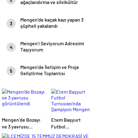
ağaçlandırma ve silvikültür
eğitimi yapıldı.
Mengen’de kaçak kazı yapan 3
3
şüpheli yakalandı
Mengen’i Seviyorum Adresimi
4
Taşıyorum
Mengen’de İletişim ve Proje
5
Geliştirme Toplantısı
Mengen’de Bozayı
Etem Başyurt
ve 3 yavrusu
Futbol
görüntülendi
Turnuvası’nda