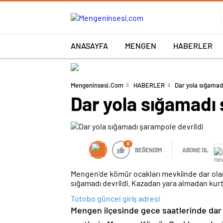
ANASAYFA
MENGEN
HABERLER
Mengeninsesi.com
HABERLER
Dar yola sığamad
Dar yola sığamadı 
0
BEĞENDİM
ABONE OL
Mengen’de kömür ocakları mevkiinde dar ola
sığamadı devrildi. Kazadan yara almadan kur
Totobo güncel giriş adresi
​Mengen ilçesinde gece saatlerinde da