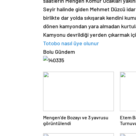
saatlerin Mengen Kömür Ocakları yakın
Seyir halinde giden Mehmet Düzcü idar
birlikte dar yolda sıkışarak kendini ku
dönen kamyondan yara almadan kurtulan
Kamyonu devrildiği yerden çıkarmak için
Totobo nasıl üye olunur
Bolu Gündem
Mengen’de Bozayı ve 3 yavrusu
Etem B
görüntülendi
Turnuv
Çarşı