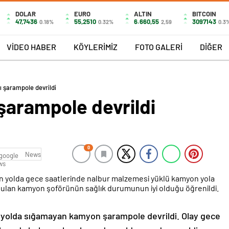
DOLAR
EURO
ALTIN
BITCOIN
47,7436
55,2510
6.660,55
3097143
0.18%
0.32%
2,59
0.3
VİDEO HABER
KÖYLERİMİZ
FOTO GALERİ
DİĞER
ı şarampole devrildi
şarampole devrildi
0
News
n yolda gece saatlerinde nalbur malzemesi yüklü kamyon yola
tulan kamyon şoförünün sağlık durumunun iyi olduğu öğrenildi.
r yolda sığamayan kamyon şarampole devrildi. Olay gece