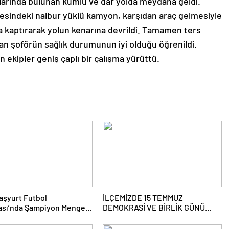
larında bulunan kumlu ve dar yolda meydana geldi.
esindeki nalbur yüklü kamyon, karşıdan araç gelmesiyle
ma kaptırarak yolun kenarına devrildi. Tamamen ters
 şoförün sağlık durumunun iyi olduğu öğrenildi.
 ekipler geniş çaplı bir çalışma yürüttü.
aşyurt Futbol
İLÇEMİZDE 15 TEMMUZ
ası’nda Şampiyon Mengen
DEMOKRASİ VE BİRLİK GÜNÜ
ANMA PROĞRAMI DÜZENLENDİ