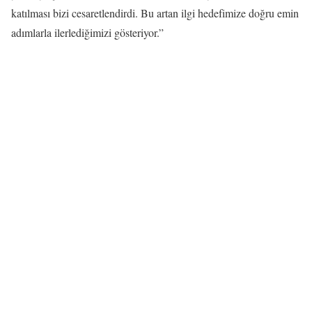
katılması bizi cesaretlendirdi. Bu artan ilgi hedefimize doğru emin
adımlarla ilerlediğimizi gösteriyor.”